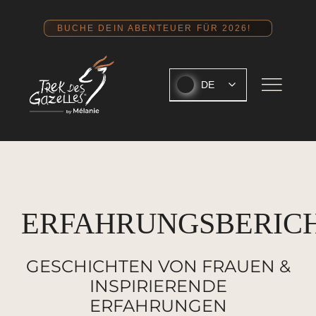
Zum
Inhalt
BUCHE DEIN ABENTEUER FÜR 2026!
springen
DE
ERFAHRUNGSBERIC
GESCHICHTEN VON FRAUEN &
INSPIRIERENDE
ERFAHRUNGEN