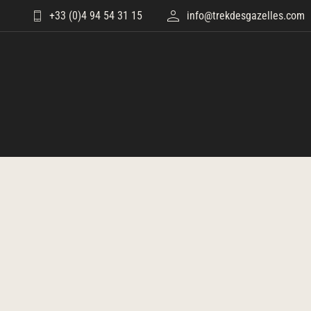
Skip
+33 (0)4 94 54 31 15
info@trekdesgazelles.com
to
content